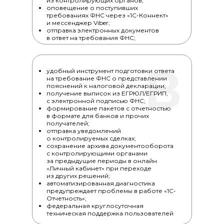
из контролирующих органов;
оповещение о поступивших
требованиях ФНС через «1С-Коннект»
и мессенджер Viber;
отправка электронных документов
в ответ на требования ФНС;
В
удобный инструмент подготовки ответа
на требование ФНС о представлении
пояснений к налоговой декларации;
получение выписок из ЕГРЮЛ/ЕГРИП,
с электронной подписью ФНС;
формирование пакетов с отчетностью
в формате для банков и прочих
получателей;
отправка уведомлений
о контролируемых сделках;
сохранение архива документооборота
с контролирующими органами
за предыдущие периоды в онлайн
«Личный кабинет» при переходе
из других решений;
автоматизированная диагностика
предупреждает проблемы в работе «1С-
Отчетность»;
федеральная круглосуточная
техническая поддержка пользователей