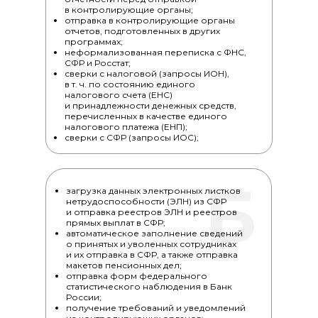
в контролирующие органы;
отправка в контролирующие органы
отчетов, подготовленных в других
программах;
неформализованная переписка с ФНС,
СФР и Росстат;
сверки с налоговой (запросы ИОН),
в т. ч. по состоянию единого
налогового счета (ЕНС)
и принадлежности денежных средств,
перечисленных в качестве единого
налогового платежа (ЕНП);
сверки с СФР (запросы ИОС);
Б
загрузка данных электронных листков
нетрудоспособности (ЭЛН) из СФР
и отправка реестров ЭЛН и реестров
прямых выплат в СФР;
автоматическое заполнение сведений
о принятых и уволенных сотрудниках
и их отправка в СФР, а также отправка
макетов пенсионных дел;
отправка форм федерального
статистического наблюдения в Банк
России;
получение требований и уведомлений