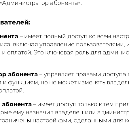
 «Администратор абонента».
вателей:
онента
– имеет
полный доступ ко всем наст
иса, включая управление пользователями, и
и оплатой. Это ключевая роль для админи
ор абонента
– управляет правами доступа
 и функциям, но не может изменять владел
оплатой.
 абонента
– имеет доступ только к тем пр
орые ему назначил владелец или администр
граничены настройками, сделанными для к