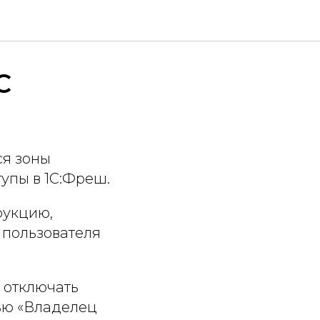
С
ся зоны
тупы в 1С:Фреш.
рукцию,
 пользователя
и отключать
лью «Владелец