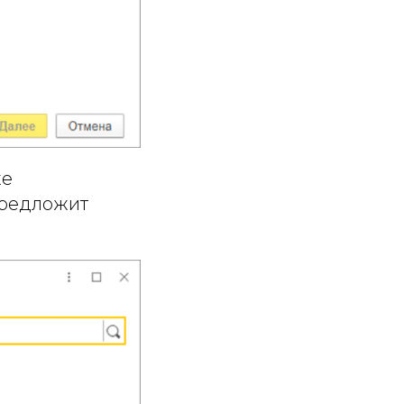
же
предложит