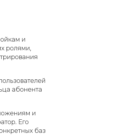
ройкам и
х ролями,
стрирования
 пользователей
ьца абонента
иложениям и
атор. Его
онкретных баз