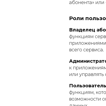
абонента» или
Роли пользо
Владелец аб
функциям серв
приложениями 
всего сервиса.
Администрат
к приложениям
или управлять 
Пользователь
функциям, кот
возможности о
данных.